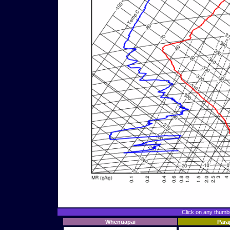
Click on any thumbna
Whenuapai
Par