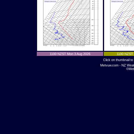
1100 NZST Mon 3 Aug 2026
1100 NZST 
Click on thumbnail to 
Metvuw.com - NZ Weat
©Met