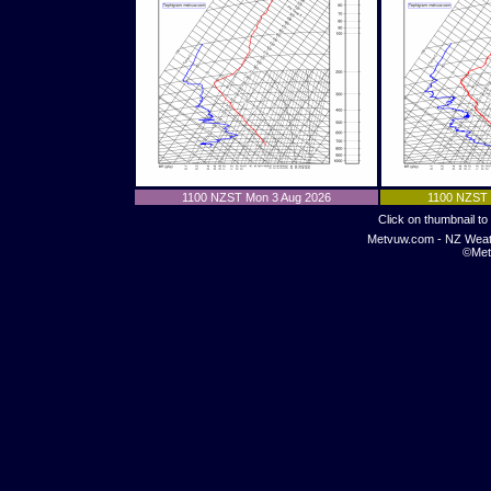
1100 NZST Mon 3 Aug 2026
1100 NZST 
Click on thumbnail to 
Metvuw.com - NZ Weat
©Met