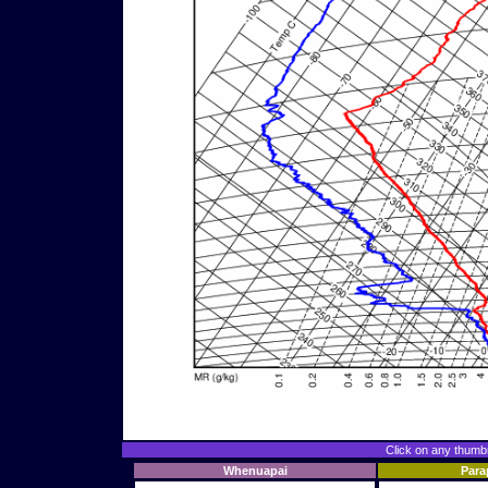
Click on any thumbna
Whenuapai
Par