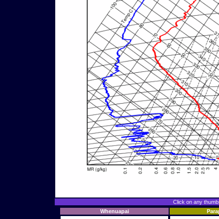
Click on any thumbna
Whenuapai
Par