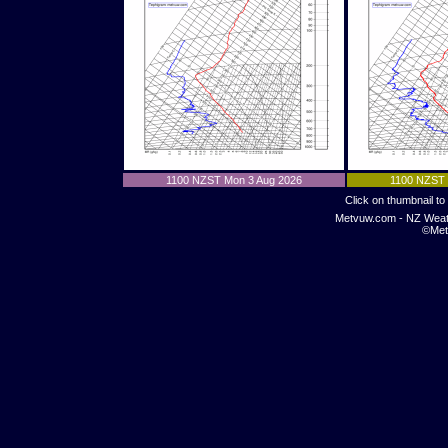
1100 NZST Mon 3 Aug 2026
1100 NZST 
Click on thumbnail to 
Metvuw.com - NZ Weat
©Met